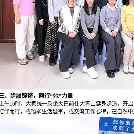
三、步履铿锵，同行“她”力量
上午10时，大家统一乘坐大巴前往大青山健身步道，开
结伴而行，或畅聊生活趣事，或交流工作心得，在自然中