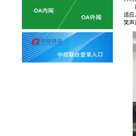
适应
笑声