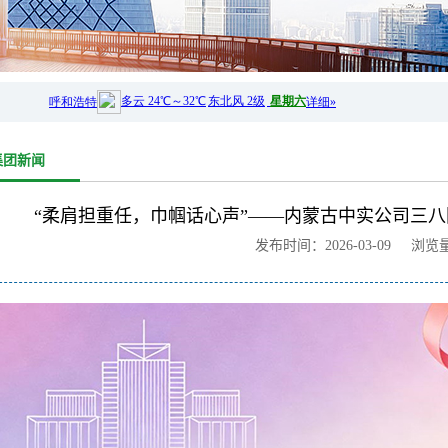
集团新闻
“柔肩担重任，巾帼话心声”——内蒙古中实公司三
发布时间：2026-03-09 浏览