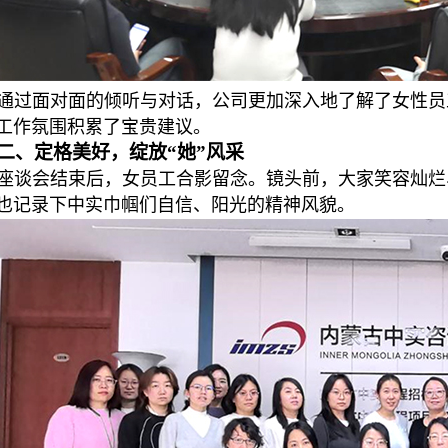
通过面对面的倾听与对话，公司更加深入地了解了女性员
工作氛围积累了宝贵建议。
二、定格美好，绽放“她”风采
座谈会结束后，女员工合影留念。镜头前，大家笑容灿烂
也记录下中实巾帼们自信、阳光的精神风貌。