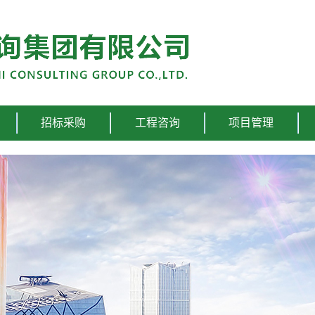
招标采购
工程咨询
项目管理