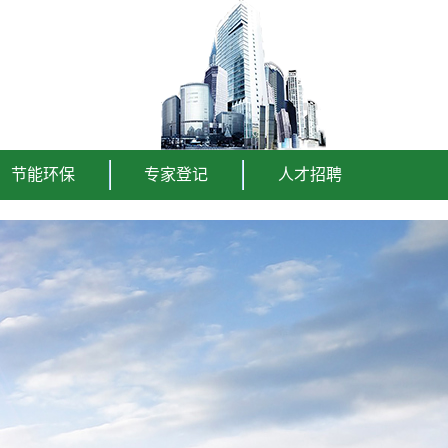
节能环保
专家登记
人才招聘