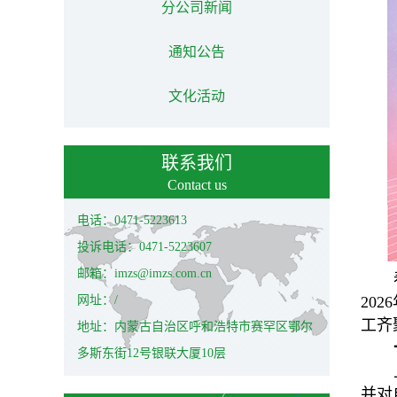
分公司新闻
通知公告
文化活动
联系我们
Contact us
电话：0471-5223613
投诉电话：0471-5223607
邮箱：imzs@imzs.com.cn
网址：/
20
工齐
地址：内蒙古自治区呼和浩特市赛罕区鄂尔
多斯东街12号银联大厦10层
并对