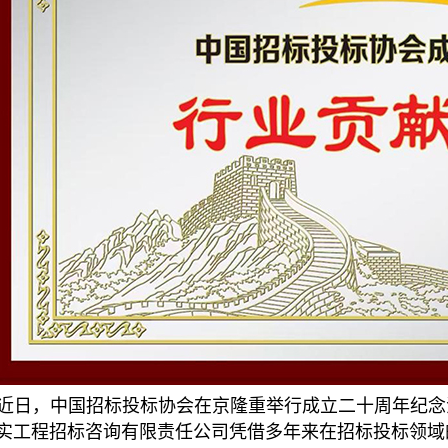
近日，中国招标投标协会在京隆重举行成立二十周年纪念
实工程招标咨询有限责任公司凭借多年来在招标投标领域