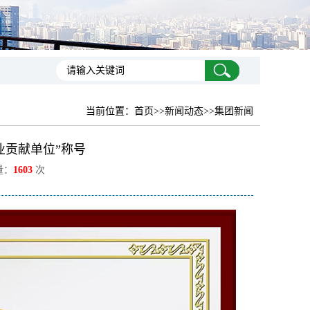
当前位置：
首页
>>新闻动态>>集团新闻
业贡献单位”称号
量：
1603
次