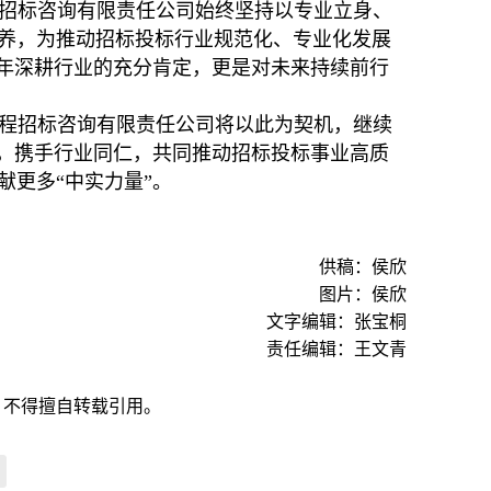
招标咨询有限责任公司始终坚持以专业立身、
养，为推动招标投标行业规范化、专业化发展
十年深耕行业的充分肯定，更是对未来持续前行
程招标咨询有限责任公司将以此为契机，继续
念，携手行业同仁，共同推动招标投标事业高质
更多“中实力量”。
供稿：侯欣
图片：侯欣
文字编辑：张宝桐
责任编辑：王文青
，不得擅自转载引用。