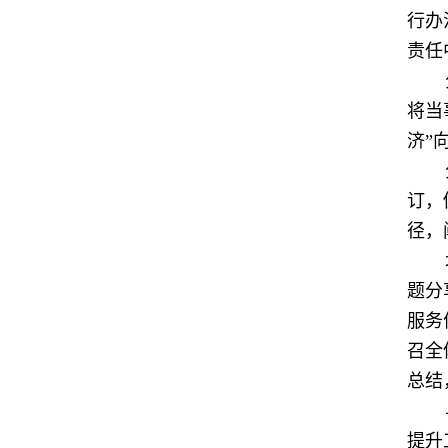
行办
责任
将当
济”
订，
径，
题分
服务
召全
总结
提升