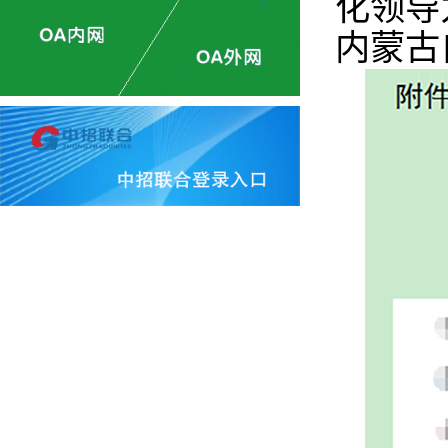
化领导
内蒙古