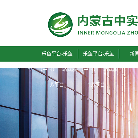
乐鱼平台-乐鱼
乐鱼平台-乐鱼
新
（中国）一站式服
（中国）一站式服
务平台,
务平台,