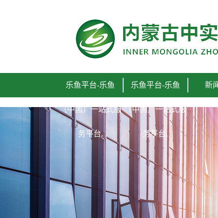
乐鱼平台-乐鱼
乐鱼平台-乐鱼
新
（中国）一站式服
（中国）一站式服
务平台,
务平台,