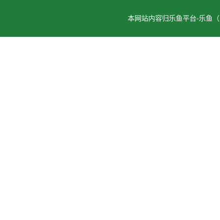
本网站内容归乐鱼平台-乐鱼