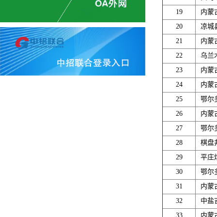
19
内蒙
20
凉城
21
内蒙
22
乌兰
23
内蒙
24
内蒙
25
鄂尔
26
内蒙
27
鄂尔
28
棋盘
29
平庄
30
鄂尔
31
内蒙
32
中盐
33
内蒙