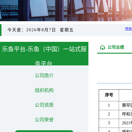
今天是：2026年8月7日 星期五
公司业绩
乐鱼平台-乐鱼（中国）一站式服
务平台,
About us
公司简介
组织机构
序号
公司资质
1
赛罕
2
呼和
公司荣誉
3
20
4
呼和