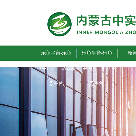
乐鱼平台-乐鱼
乐鱼平台-乐鱼
新
（中国）一站式服
（中国）一站式服
务平台,
务平台,