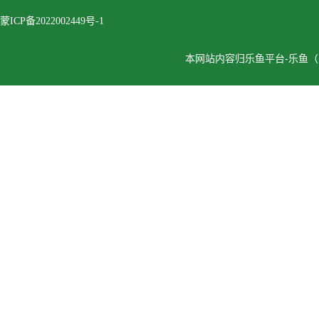
蒙ICP备2022002449号-1
本网站内容归乐鱼平台-乐鱼