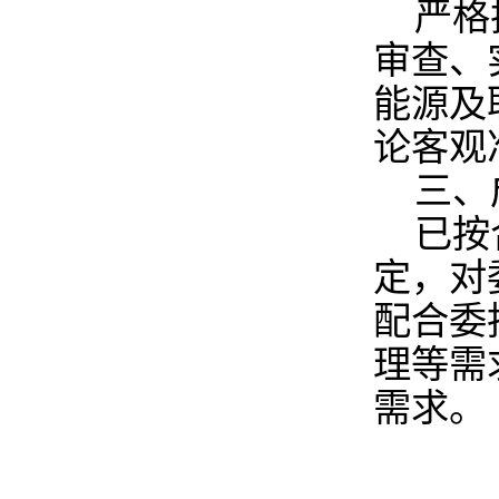
严格
审查、
能源及
论客观
三、
已按
定，对
配合委
理等需
需求。