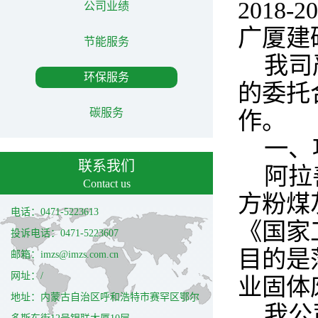
201
公司业绩
广厦建
节能服务
我司
环保服务
的委托
碳服务
作。
一、
联系我们
阿拉
Contact us
方粉煤
电话：0471-5223613
《国家
投诉电话：0471-5223607
目的是
邮箱：imzs@imzs.com.cn
网址：/
业固体
地址：内蒙古自治区呼和浩特市赛罕区鄂尔
我公