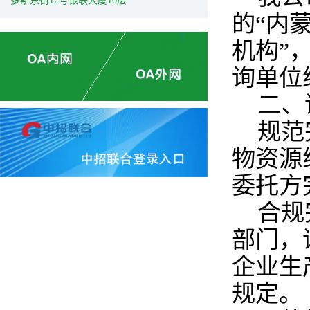
多斯东街12号银联大厦10层
的“内
机构”
询单位
二、
规范
物资源
委托方
合规
部门，
企业生
规定。