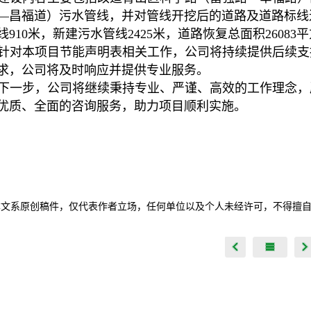
—昌福道）污水管线，并对管线开挖后的道路及道路标线进
线910米，新建污水管线2425米，道路恢复总面积2608
针对本项目节能声明表相关工作，公司将持续提供后续支
求，公司将及时响应并提供专业服务。
下一步，公司将继续秉持专业、严谨、高效的工作理念，
优质、全面的咨询服务，助力项目顺利实施。
本文系原创稿件，仅代表作者立场，任何单位以及个人未经许可，不得擅