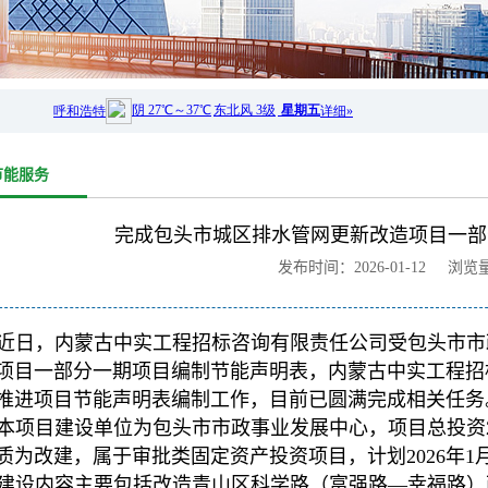
节能服务
完成包头市城区排水管网更新改造项目一部
发布时间：2026-01-12 浏览
近日，内蒙古中实工程招标咨询有限责任公司受包头市市
项目一部分一期项目编制节能声明表，内蒙古中实工程招
推进项目节能声明表编制工作，目前已圆满完成相关任务
本项目建设单位为包头市市政事业发展中心，项目总投资22
质为改建，属于审批类固定资产投资项目，计划2026年1月
建设内容主要包括改造青山区科学路（富强路—幸福路）