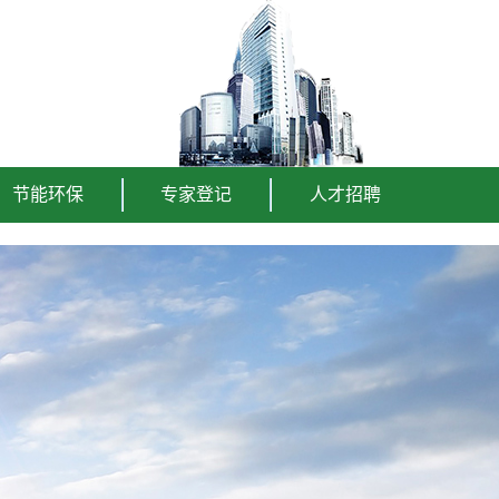
节能环保
专家登记
人才招聘