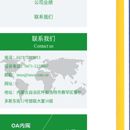
公司业绩
联系我们
联系我们
Contact us
电话：0471-5223613
投诉电话：0471-5223607
邮箱：imzs@imzs.com.cn
网址：/
地址：内蒙古自治区呼和浩特市赛罕区鄂尔
多斯东街12号银联大厦10层