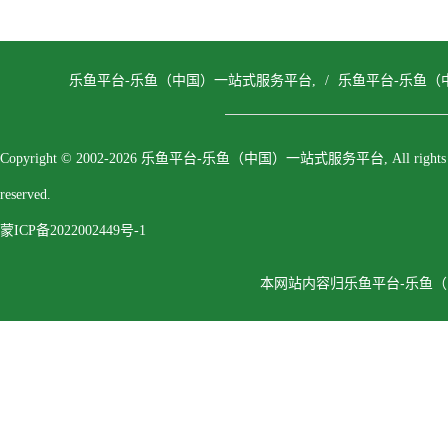
乐鱼平台-乐鱼（中国）一站式服务平台,
/
乐鱼平台-乐鱼（
Copyright © 2002-2026 乐鱼平台-乐鱼（中国）一站式服务平台, All rights
reserved.
蒙ICP备2022002449号-1
本网站内容归乐鱼平台-乐鱼