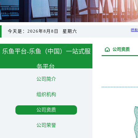
今天是：2026年8月8日 星期六
公司资质
乐鱼平台-乐鱼（中国）一站式服
务平台,
About us
公司简介
组织机构
公司资质
公司荣誉