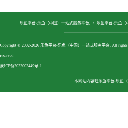
乐鱼平台-乐鱼（中国）一站式服务平台,
/
乐鱼平台-乐鱼（
Copyright © 2002-2026 乐鱼平台-乐鱼（中国）一站式服务平台, All rights
reserved.
蒙ICP备2022002449号-1
本网站内容归乐鱼平台-乐鱼