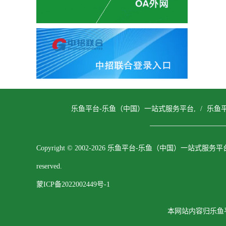
乐鱼平台-乐鱼（中国）一站式服务平台,
/
乐鱼
Copyright © 2002-2026 乐鱼平台-乐鱼（中国）一站式服务平台, A
reserved.
蒙ICP备2022002449号-1
本网站内容归乐鱼