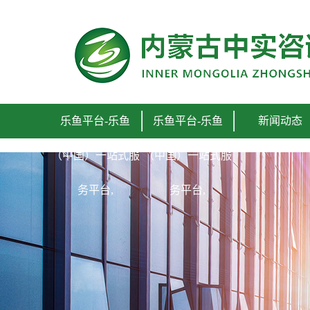
乐鱼平台-乐鱼
乐鱼平台-乐鱼
新闻动态
（中国）一站式服
（中国）一站式服
务平台,
务平台,