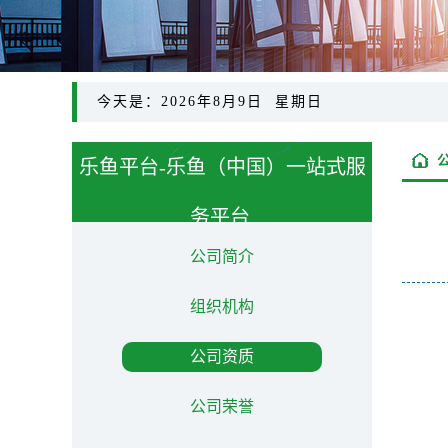
今天是：2026年8月9日 星期日
乐鱼平台-乐鱼（中国）一站式服
务平台,
About us
公司简介
组织机构
公司资质
公司荣誉