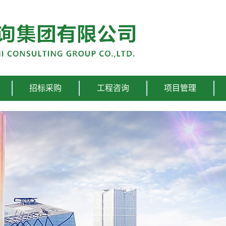
招标采购
工程咨询
项目管理