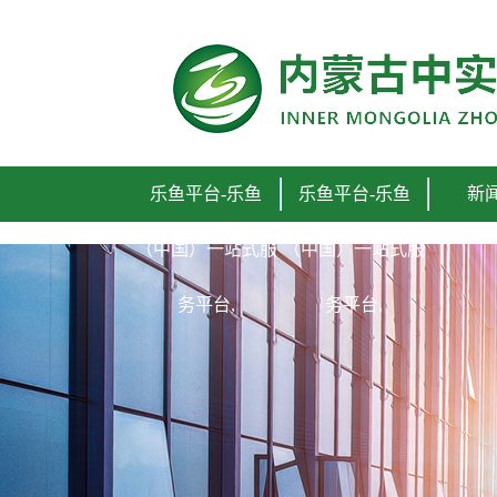
乐鱼平台-乐鱼
乐鱼平台-乐鱼
新
（中国）一站式服
（中国）一站式服
务平台,
务平台,