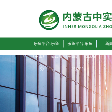
乐鱼平台-乐鱼
乐鱼平台-乐鱼
新
（中国）一站式服
（中国）一站式服
务平台,
务平台,