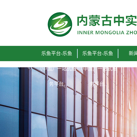
乐鱼平台-乐鱼
乐鱼平台-乐鱼
新
（中国）一站式服
（中国）一站式服
务平台,
务平台,