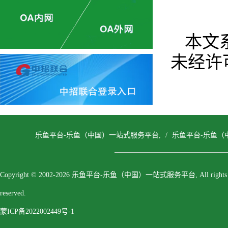
本文
未经许
乐鱼平台-乐鱼（中国）一站式服务平台,
/
乐鱼平台-乐鱼（
Copyright © 2002-2026 乐鱼平台-乐鱼（中国）一站式服务平台, All rights
reserved.
蒙ICP备2022002449号-1