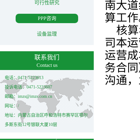
南大道
可行性研究
算工作
PPP咨询
核算
设备监理
司本运
运营成
联系我们
务合同
Contact us
沟通，
电话：0471-5223613
投诉电话：0471-5223607
邮箱：imzs@imzs.com.cn
网址：/
地址：内蒙古自治区呼和浩特市赛罕区鄂尔
多斯东街12号银联大厦10层