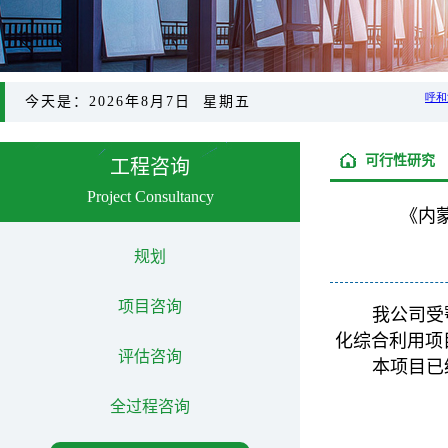
今天是：2026年8月7日 星期五
可行性研究
工程咨询
Project Consultancy
《内
规划
项目咨询
我公司受
化综合利用项
评估咨询
本项目已
全过程咨询