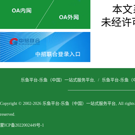
本文
未经许
乐鱼平台-乐鱼（中国）一站式服务平台,
/
乐鱼平台-乐鱼（
Copyright © 2002-2026 乐鱼平台-乐鱼（中国）一站式服务平台, All rights
reserved.
蒙ICP备2022002449号-1