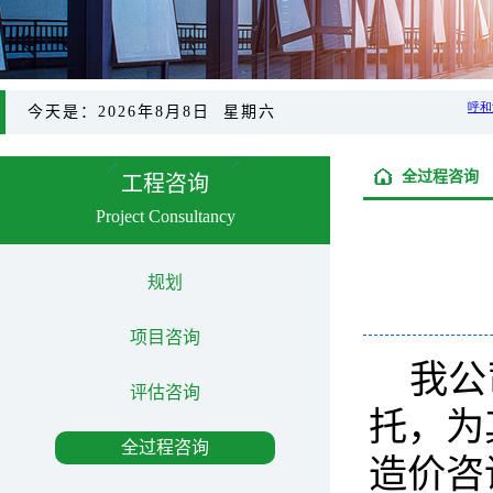
今天是：2026年8月8日 星期六
全过程咨询
工程咨询
Project Consultancy
规划
项目咨询
我公
评估咨询
托，为
全过程咨询
造价咨