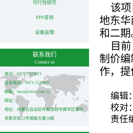
可行性研究
该项
PPP咨询
地东华
和二期
设备监理
目前
联系我们
制价编
Contact us
作，提
电话：0471-5223613
投诉电话：0471-5223607
邮箱：imzs@imzs.com.cn
编辑
网址：/
校对
地址：内蒙古自治区呼和浩特市赛罕区鄂尔
责任
多斯东街12号银联大厦10层