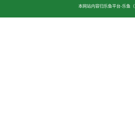
本网站内容归乐鱼平台-乐鱼