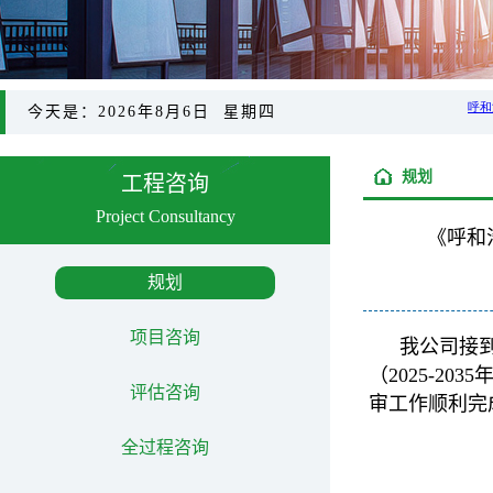
今天是：2026年8月6日 星期四
规划
工程咨询
Project Consultancy
《呼和
规划
项目咨询
我公司接
（
2025-2035
评估咨询
审工作顺利完
全过程咨询