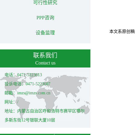
可行性研究
PPP咨询
本文系原创稿
设备监理
联系我们
Contact us
电话：0471-5223613
投诉电话：0471-5223607
邮箱：imzs@imzs.com.cn
网址：/
地址：内蒙古自治区呼和浩特市赛罕区鄂尔
多斯东街12号银联大厦10层