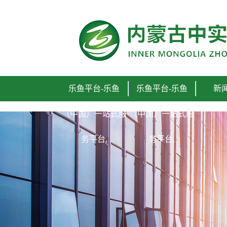
乐鱼平台-乐鱼
乐鱼平台-乐鱼
新
（中国）一站式服
（中国）一站式服
务平台,
务平台,