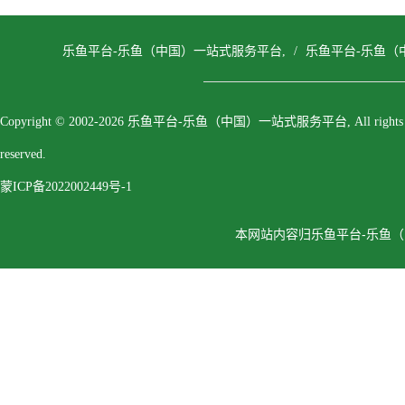
乐鱼平台-乐鱼（中国）一站式服务平台,
/
乐鱼平台-乐鱼（
Copyright © 2002-2026 乐鱼平台-乐鱼（中国）一站式服务平台, All rights
reserved.
蒙ICP备2022002449号-1
本网站内容归乐鱼平台-乐鱼