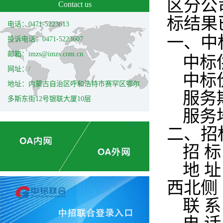
区分公
Contact us
标结果
电话：0471-5223613
一、中
投诉电话：0471-5223607
邮箱：imzs@imzs.com.cn
中标
网址：/
中标价
地址：内蒙古自治区呼和浩特市赛罕区鄂尔
服务期
多斯东街12号银联大厦10层
服务
二、招
招 
地 
西北侧
联 