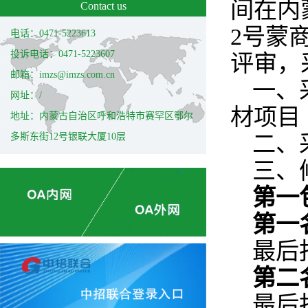
间在内
Contact us
2号蒙
电话：0471-5223613
投诉电话：0471-5223607
评审，
邮箱：imzs@imzs.com.cn
一、
网址：/
材项目
地址：内蒙古自治区呼和浩特市赛罕区鄂尔
二、
多斯东街12号银联大厦10层
三、
第一
第一
最后
第二
最后