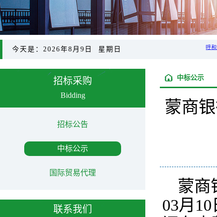
今天是：2026年8月9日 星期日
中标公示
招标采购
Bidding
蒙商银
招标公告
中标公示
国际贸易代理
蒙商
03月
联系我们