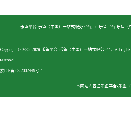
乐鱼平台-乐鱼（中国）一站式服务平台,
/
乐鱼平台-乐鱼（
Copyright © 2002-2026 乐鱼平台-乐鱼（中国）一站式服务平台, All rights
reserved.
蒙ICP备2022002449号-1
本网站内容归乐鱼平台-乐鱼