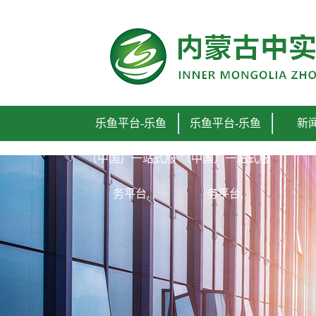
乐鱼平台-乐鱼
乐鱼平台-乐鱼
新
（中国）一站式服
（中国）一站式服
务平台,
务平台,