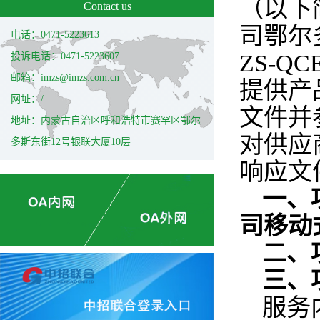
（以下
Contact us
司鄂尔
电话：0471-5223613
ZS-Q
投诉电话：0471-5223607
邮箱：imzs@imzs.com.cn
提供产
网址：/
文件并
地址：内蒙古自治区呼和浩特市赛罕区鄂尔
对供应
多斯东街12号银联大厦10层
响应文
一、
司移动
二、项
三、
服务