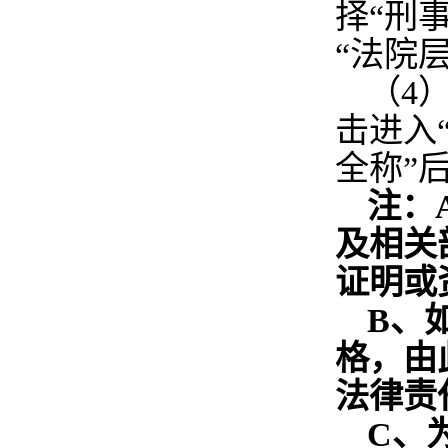
择“刑
“法院
（4）
击进入
全称”
注：
及相关
证明或
B
、
格，由
法律责
C
、