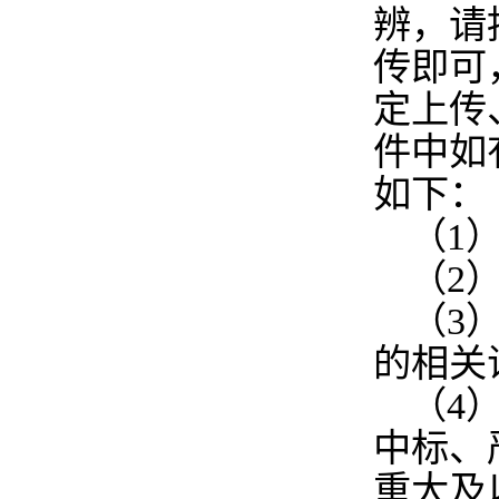
辨，请
传即可
定上传
件中如
如下：
（1
（2
（3
的相关
（4
中标、
重大及