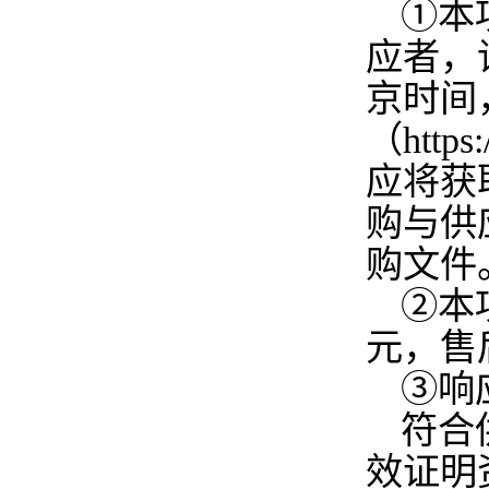
①本
应者，
京时间
（htt
应将获
购与供
购文件
②本
元，售
③响
符合
效证明