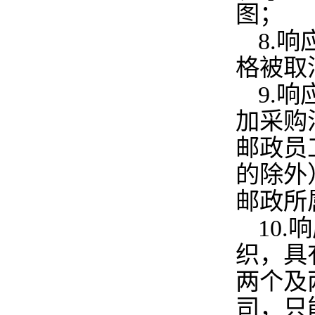
图；
8.
响
格被取
9.
响
加采购
邮政员
的除外
邮政所
10.
响
织，具
两个及
司，只