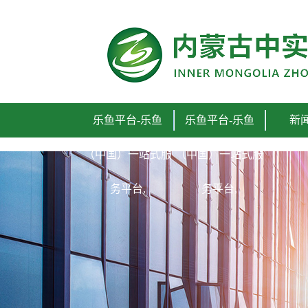
乐鱼平台-乐鱼
乐鱼平台-乐鱼
新
（中国）一站式服
（中国）一站式服
务平台,
务平台,