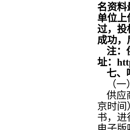
名资料
单位上
过，投
成功，
注：
址：htt
七、
（一
供应
京时间
书，进
电子版