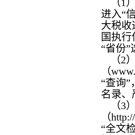
（1）
进入“
大税收
国执行
“省份
（2
（www
“查询
名录、
（3
（http
“全文