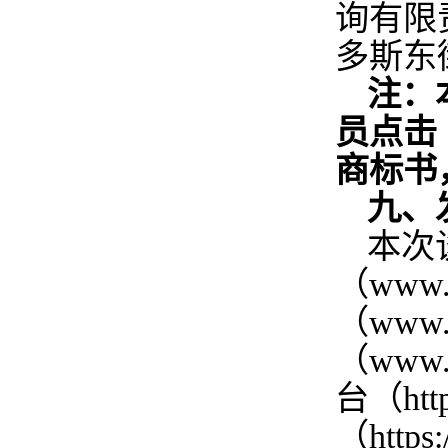
询有限
多斯东
注：
员点击
商标书
九、
本次
（www
（www
（www
台（htt
（http