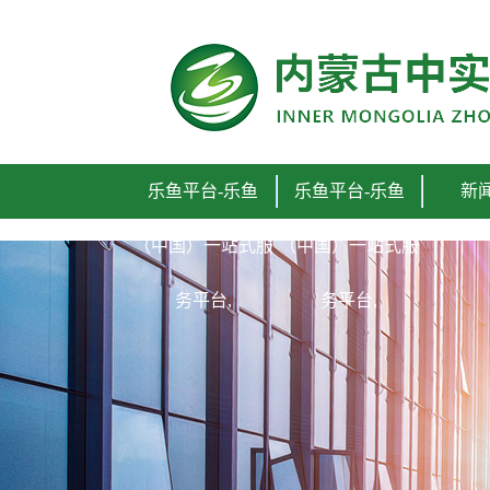
乐鱼平台-乐鱼
乐鱼平台-乐鱼
新
（中国）一站式服
（中国）一站式服
务平台,
务平台,