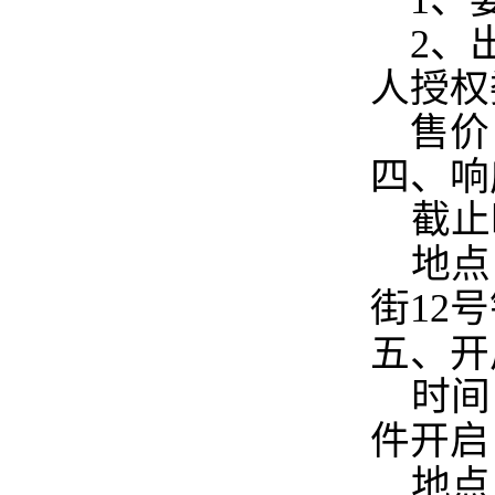
1
、
2
、
人授权
售价
四、响
截止
地点
街12
五、开
时间
件开启
地点