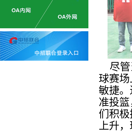
尽管
球赛场
敏捷。
准投篮
们积极
上升，