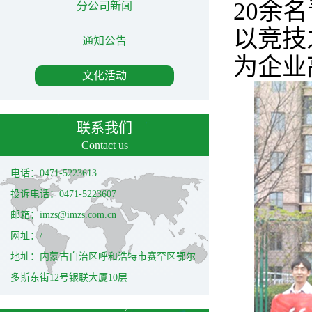
20余
分公司新闻
以竞技
通知公告
为企业
文化活动
联系我们
Contact us
电话：0471-5223613
投诉电话：0471-5223607
邮箱：imzs@imzs.com.cn
网址：/
地址：内蒙古自治区呼和浩特市赛罕区鄂尔
多斯东街12号银联大厦10层