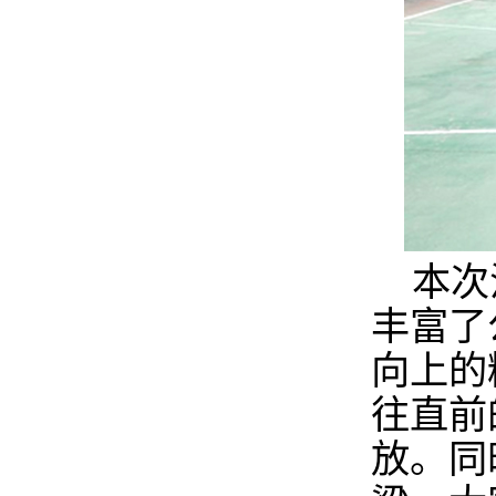
本次
丰富了
向上的
往直前
放。同