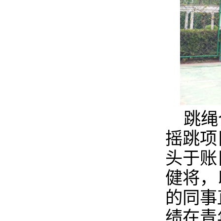
跳绳
摇跳项
头于账
健将，
的同事
绩在青