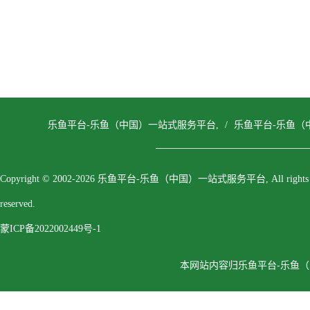
乐鱼平台-乐鱼（中国）一站式服务平台,
/
乐鱼平台-乐鱼（
Copyright © 2002-2026 乐鱼平台-乐鱼（中国）一站式服务平台, All rights
reserved.
蒙ICP备2022002449号-1
本网站内容归乐鱼平台-乐鱼