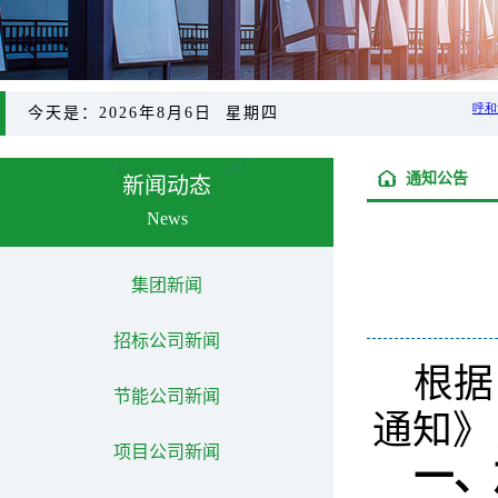
今天是：2026年8月6日 星期四
通知公告
新闻动态
News
集团新闻
招标公司新闻
根据
节能公司新闻
通知》
项目公司新闻
一、