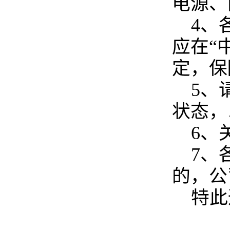
电源、
4、
应在“
定，保
5、
状态，
6、
7、
的，公
特此