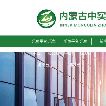
乐鱼平台-乐鱼
乐鱼平台-乐鱼
新
（中国）一站式服
（中国）一站式服
务平台,
务平台,