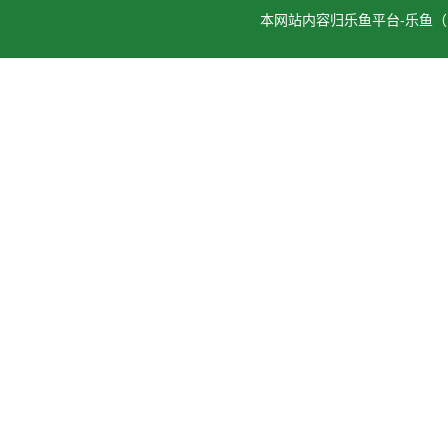
本网站内容归乐鱼平台-乐鱼