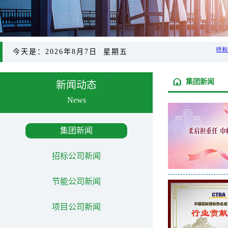
今天是：2026年8月7日 星期五
集团新闻
新闻动态
News
集团新闻
招标公司新闻
节能公司新闻
项目公司新闻