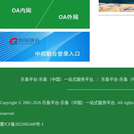
乐鱼平台-乐鱼（中国）一站式服务平台,
/
乐鱼平台-乐鱼（
Copyright © 2002-2026 乐鱼平台-乐鱼（中国）一站式服务平台, All rights
reserved.
蒙ICP备2022002449号-1