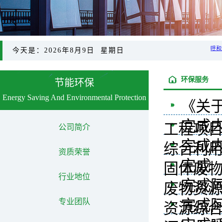
今天是：2026年8月9日 星期日
环保服务
节能环保
Energy Saving And Environmental Protection
《关
完成
工程项
公司简介
完成内
综合利
资质荣誉
完成
固体废
行业地位
完成
废物资
专业团队
完成
资源综