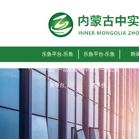
乐鱼平台-乐鱼
乐鱼平台-乐鱼
新
（中国）一站式服
（中国）一站式服
务平台,
务平台,