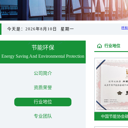
今天是：2026年8月10日 星期一
行业地位
节能环保
Energy Saving And Environmental Protection
公司简介
资质荣誉
行业地位
专业团队
中国节能协会