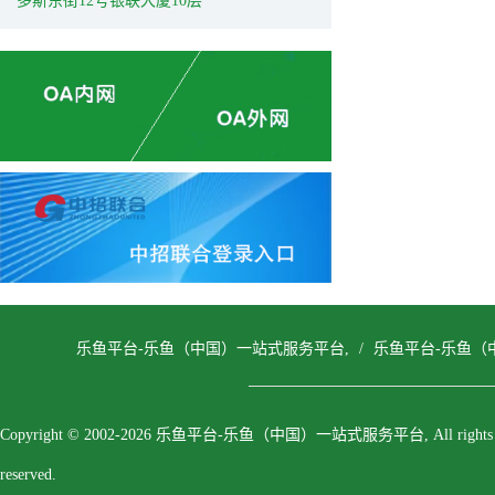
多斯东街12号银联大厦10层
乐鱼平台-乐鱼（中国）一站式服务平台,
/
乐鱼平台-乐鱼（
Copyright © 2002-2026 乐鱼平台-乐鱼（中国）一站式服务平台, All rights
reserved.