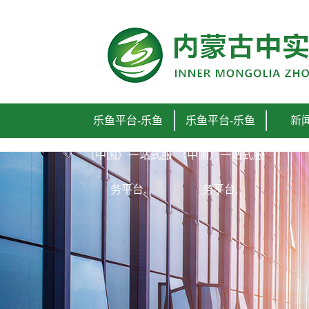
乐鱼平台-乐鱼
乐鱼平台-乐鱼
新
（中国）一站式服
（中国）一站式服
务平台,
务平台,