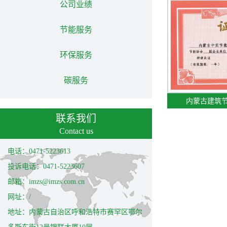
公司业绩
节能服务
环保服务
碳服务
内蒙古建筑
联系我们
Contact us
电话：0471-5223613
投诉电话：0471-5223607
邮箱：imzs@imzs.com.cn
网址：/
地址：内蒙古自治区呼和浩特市赛罕区鄂尔