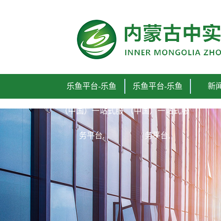
乐鱼平台-乐鱼
乐鱼平台-乐鱼
新
（中国）一站式服
（中国）一站式服
务平台,
务平台,