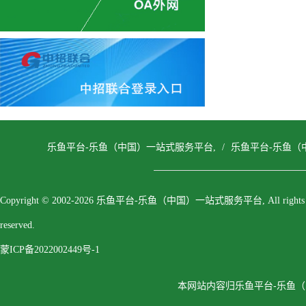
乐鱼平台-乐鱼（中国）一站式服务平台,
/
乐鱼平台-乐鱼（
Copyright © 2002-2026 乐鱼平台-乐鱼（中国）一站式服务平台, All rights
reserved.
蒙ICP备2022002449号-1
本网站内容归乐鱼平台-乐鱼