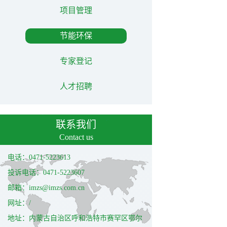
项目管理
节能环保
专家登记
人才招聘
联系我们
Contact us
电话：0471-5223613
投诉电话：0471-5223607
邮箱：imzs@imzs.com.cn
网址：/
地址：内蒙古自治区呼和浩特市赛罕区鄂尔