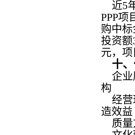
近5
PPP
购中标
投资额
元，项
十、
企业
构
经营
造效益
质量