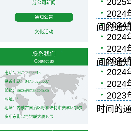
202
分公司新闻
202
通知公告
202
间的通
文化活动
202
202
联系我们
202
间的通
Contact us
202
电话：0471-5223613
202
投诉电话：0471-5223607
邮箱：imzs@imzs.com.cn
202
网址：/
时间的
地址：内蒙古自治区呼和浩特市赛罕区鄂尔
多斯东街12号银联大厦10层