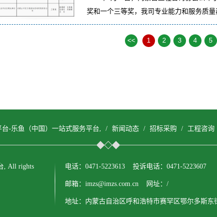
奖和一个三等奖，我司专业能力和服务质量
<<
1
2
3
4
5
平台-乐鱼（中国）一站式服务平台,
/
新闻动态
/
招标采购
/
工程咨询
ll rights
电话：0471-5223613 投诉电话：0471-5223607
邮箱：imzs@imzs.com.cn 网址：/
地址：内蒙古自治区呼和浩特市赛罕区鄂尔多斯东街