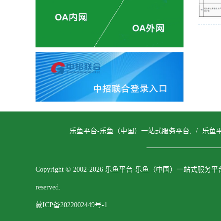
乐鱼平台-乐鱼（中国）一站式服务平台,
/
乐鱼
Copyright © 2002-2026 乐鱼平台-乐鱼（中国）一站式服务平台, A
reserved.
蒙ICP备2022002449号-1