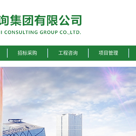
招标采购
工程咨询
项目管理