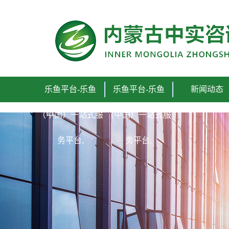
乐鱼平台-乐鱼
乐鱼平台-乐鱼
新闻动态
（中国）一站式服
（中国）一站式服
务平台,
务平台,