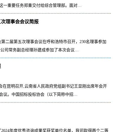
质这一重要任务郑重交付给综合管理部。面对…
五次理事会会议简报
协会第二届第五次理事会议在呼和浩特市召开，230名理事参加
,公司常务副总经理孙建成参加了本次会议…
报
协会年会在昆明召开,云南省人民政府党组副书记王显刚出席年会开
会议。中国招标投标协会（以下简称中招…
布了2024年度优秀咨询成果奖获奖单位名单，我司取得两个二等